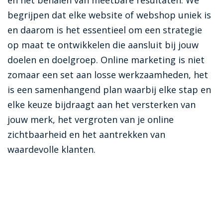
begrijpen dat elke website of webshop uniek is
en daarom is het essentieel om een strategie
op maat te ontwikkelen die aansluit bij jouw
doelen en doelgroep. Online marketing is niet
zomaar een set aan losse werkzaamheden, het
is een samenhangend plan waarbij elke stap en
elke keuze bijdraagt aan het versterken van
jouw merk, het vergroten van je online
zichtbaarheid en het aantrekken van
waardevolle klanten.