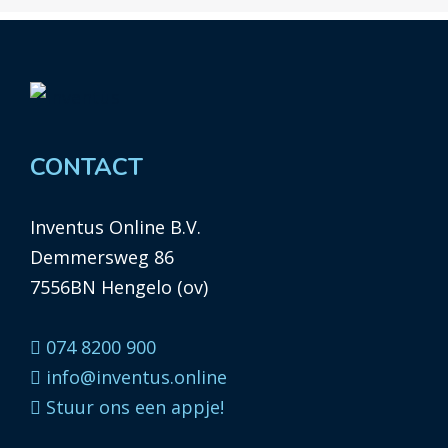
CONTACT
Inventus Online B.V.
Demmersweg 86
7556BN Hengelo (ov)
074 8200 900
info@inventus.online
Stuur ons een appje!