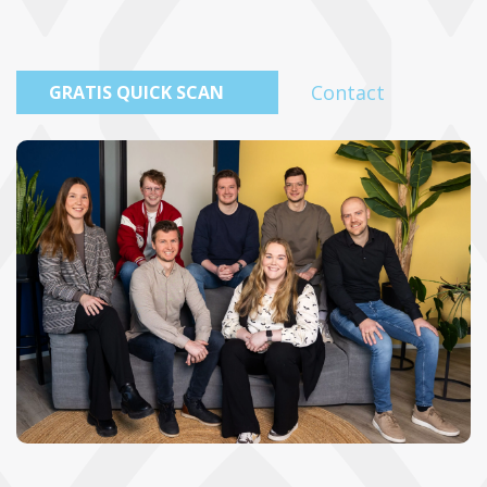
Contact
GRATIS QUICK SCAN