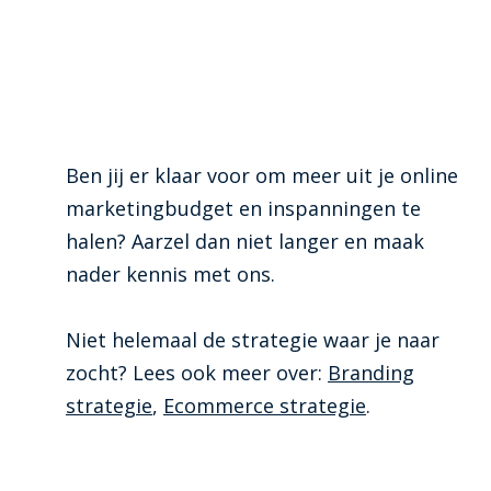
Ben jij er klaar voor om meer uit je online
marketingbudget en inspanningen te
halen? Aarzel dan niet langer en maak
nader kennis met ons.
Niet helemaal de strategie waar je naar
zocht? Lees ook meer over:
Branding
strategie
,
Ecommerce strategie
.