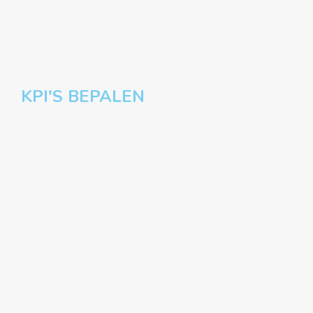
KPI'S BEPALEN
KPI's bepalen
Om de prestaties van je online
marketingactiviteiten te meten en
analyseren, bepalen we samen de
belangrijkste meetinstrumenten: Key
Performance Indicators (KPI’s). Wij hebben