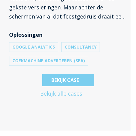
gekste versieringen. Maar achter de
schermen van al dat feestgedruis draait een
goed geoliede machine om iedereen op tijd
in de perfecte outit te krijgen. Inventus
Oplossingen
helpt Carnavalsland al meer dan acht jaar
GOOGLE ANALYTICS
CONSULTANCY
om hun digitale carnavalswagen op te
ZOEKMACHINE ADVERTEREN (SEA)
tuigen en soepel te laten rijden.
BEKIJK CASE
Bekijk alle cases