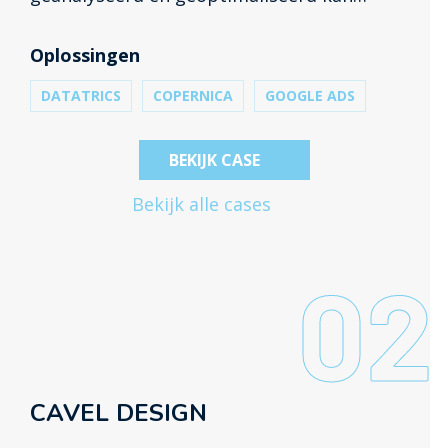
worden. Naast deze herstructurering is alle
Ads data geanalyseerd en zijn op basis
Oplossingen
hiervan aanpassingen gedaan.
DATATRICS
COPERNICA
GOOGLE ADS
BEKIJK CASE
Bekijk alle cases
02
CAVEL DESIGN