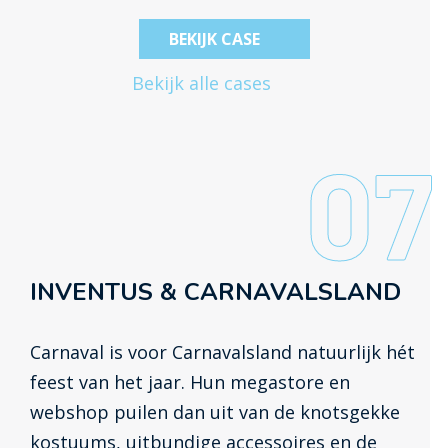
daarin ook de vrije hand. De taak van
Inventus in deze samenwerking is het
BEKIJK CASE
constant optimaliseren van online
Bekijk alle cases
marketingactiviteiten. De rol van
Kantoormeubelen.pro is het verzorgen van
07
de backoffice.
INVENTUS & CARNAVALSLAND
Carnaval is voor Carnavalsland natuurlijk hét
feest van het jaar. Hun megastore en
webshop puilen dan uit van de knotsgekke
kostuums, uitbundige accessoires en de