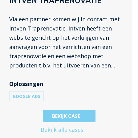
INTVEN TRAPRENOVATIE
Via een partner komen wij in contact met
Intven Traprenovatie. Intven heeft een
website gericht op het verkrijgen van
aanvragen voor het verrichten van een
traprenovatie en een webshop met
producten t.b.v. het uitvoeren van een
traprenovatie. De klant wil graag meer leads
voor traprenovaties en meer verkopen
Oplossingen
realiseren via de webshop. Intven heeft ons
GOOGLE ADS
ingeschakeld om deze doelstellingen te
bereiken.
BEKIJK CASE
Bekijk alle cases