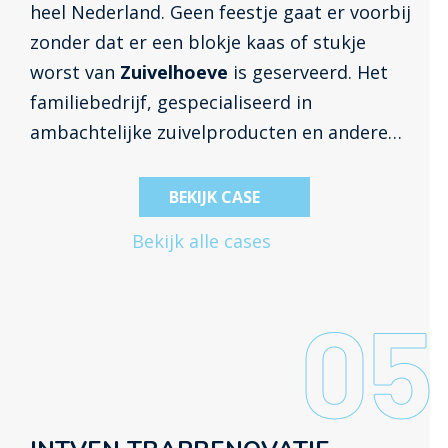
heel Nederland. Geen feestje gaat er voorbij
zonder dat er een blokje kaas of stukje
worst van
Zuivelhoeve
is geserveerd. Het
familiebedrijf, gespecialiseerd in
ambachtelijke zuivelproducten en andere
lekkernijen zoals pinda’s en sauzen, kent
inmiddels 40 fysieke winkels die worden
BEKIJK CASE
gerund door franchisenemers. De winkels
Bekijk alle cases
van Zuivelhoeve zijn alom vertegenwoordigd
in de binnensteden, maar in de online
05
winkelstraat was het nog onzichtbaar. En
daar moest verandering in komen.
Zuivelhoeve vroeg Inventus om een webshop
te creëren die naadloos aansloot op hun
nieuwe website.