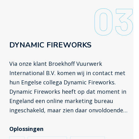
03
DYNAMIC FIREWORKS
Via onze klant Broekhoff Vuurwerk
International B.V. komen wij in contact met
hun Engelse collega Dynamic Fireworks.
Dynamic Fireworks heeft op dat moment in
Engeland een online marketing bureau
ingeschakeld, maar zien daar onvoldoende
rendement van. In februari 2013 krijgen wij
de opdracht om de online marketing over te
Oplossingen
nemen wat leidt tot mooie resultaten.