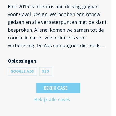
Eind 2015 is Inventus aan de slag gegaan
voor Cavel Design. We hebben een review
gedaan en alle verbeterpunten met de klant
besproken. Al snel komen we samen tot de
conclusie dat er veel ruimte is voor
verbetering. De Ads campagnes die reeds
opgebouwd zijn, gaan op de schop en er
wordt Google Analytics geïmplementeerd.
Oplossingen
GOOGLE ADS
SEO
BEKIJK CASE
Bekijk alle cases