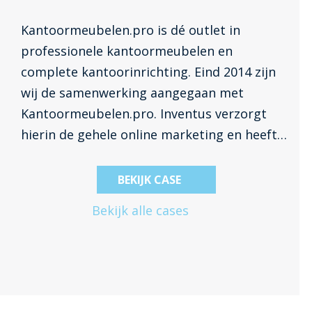
Kantoormeubelen.pro is dé outlet in
professionele kantoormeubelen en
complete kantoorinrichting. Eind 2014 zijn
wij de samenwerking aangegaan met
Kantoormeubelen.pro. Inventus verzorgt
hierin de gehele online marketing en heeft
daarin ook de vrije hand. De taak van
Inventus in deze samenwerking is het
BEKIJK CASE
constant optimaliseren van online
Bekijk alle cases
marketingactiviteiten. De rol van
Kantoormeubelen.pro is het verzorgen van
de backoffice.