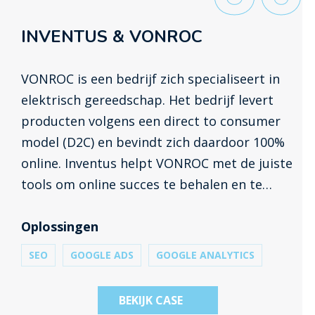
INVENTUS & VONROC
VONROC is een bedrijf zich specialiseert in
elektrisch gereedschap. Het bedrijf levert
producten volgens een direct to consumer
model (D2C) en bevindt zich daardoor 100%
online. Inventus helpt VONROC met de juiste
tools om online succes te behalen en te
kunnen blijven groeien door nieuwe
producten te lanceren en in meer landen
Oplossingen
actief te worden.
SEO
GOOGLE ADS
GOOGLE ANALYTICS
BEKIJK CASE