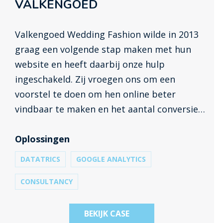
VALKENGOED
Valkengoed Wedding Fashion wilde in 2013
graag een volgende stap maken met hun
website en heeft daarbij onze hulp
ingeschakeld. Zij vroegen ons om een
voorstel te doen om hen online beter
vindbaar te maken en het aantal conversies
te verhogen. In juli 2013 krijgen wij de
opdracht om de lancering van de nieuwe
Oplossingen
website te begeleiden. Inmiddels zijn we
DATATRICS
GOOGLE ANALYTICS
meer dan 10 jaar verder en hebben we in
CONSULTANCY
mei 2023 een tweede website gelanceerd.
BEKIJK CASE