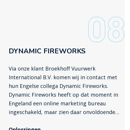
08
DYNAMIC FIREWORKS
Via onze klant Broekhoff Vuurwerk
International B.V. komen wij in contact met
hun Engelse collega Dynamic Fireworks.
Dynamic Fireworks heeft op dat moment in
Engeland een online marketing bureau
ingeschakeld, maar zien daar onvoldoende
rendement van. In februari 2013 krijgen wij
de opdracht om de online marketing over te
Oplossingen