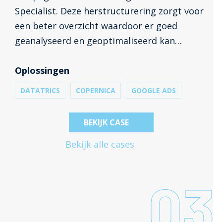
Specialist. Deze herstructurering zorgt voor
een beter overzicht waardoor er goed
geanalyseerd en geoptimaliseerd kan
worden. Naast deze herstructurering is alle
Ads data geanalyseerd en zijn op basis
Oplossingen
hiervan aanpassingen gedaan.
DATATRICS
COPERNICA
GOOGLE ADS
BEKIJK CASE
Bekijk alle cases
03