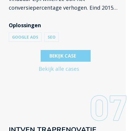
conversiepercentage verhogen. Eind 2015
kregen wij de opdracht om de lancering van
de nieuwe website te begeleiden en deze
Oplossingen
vervolgens online te vermarkten.
GOOGLE ADS
SEO
BEKIJK CASE
Bekijk alle cases
07
INTVEN TRAPRENOVATIE