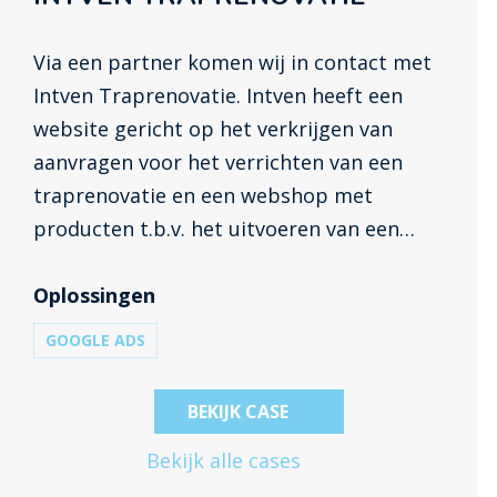
Via een partner komen wij in contact met
Intven Traprenovatie. Intven heeft een
website gericht op het verkrijgen van
aanvragen voor het verrichten van een
traprenovatie en een webshop met
producten t.b.v. het uitvoeren van een
traprenovatie. De klant wil graag meer leads
voor traprenovaties en meer verkopen
Oplossingen
realiseren via de webshop. Intven heeft ons
GOOGLE ADS
ingeschakeld om deze doelstellingen te
bereiken.
BEKIJK CASE
Bekijk alle cases