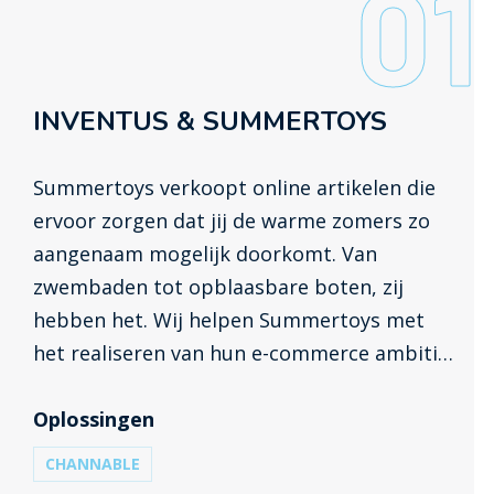
01
INVENTUS & SUMMERTOYS
Summertoys verkoopt online artikelen die
ervoor zorgen dat jij de warme zomers zo
aangenaam mogelijk doorkomt. Van
zwembaden tot opblaasbare boten, zij
hebben het. Wij helpen Summertoys met
het realiseren van hun e-commerce ambities
door hen te ondersteunen op het gebied van
online marketing en het bouwen van hun
Oplossingen
WooCommerce-webshop.
CHANNABLE