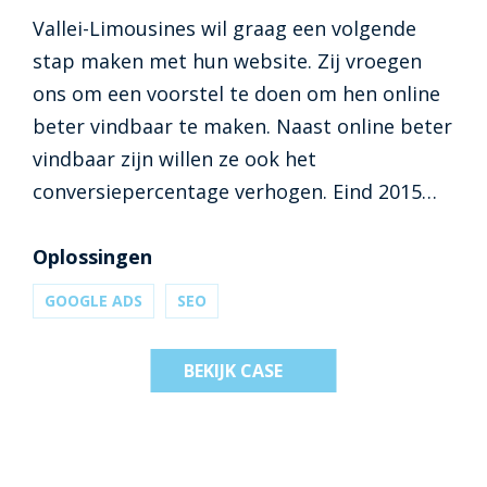
Vallei-Limousines wil graag een volgende
stap maken met hun website. Zij vroegen
ons om een voorstel te doen om hen online
beter vindbaar te maken. Naast online beter
vindbaar zijn willen ze ook het
conversiepercentage verhogen. Eind 2015
kregen wij de opdracht om de lancering van
de nieuwe website te begeleiden en deze
Oplossingen
vervolgens online te vermarkten.
GOOGLE ADS
SEO
BEKIJK CASE