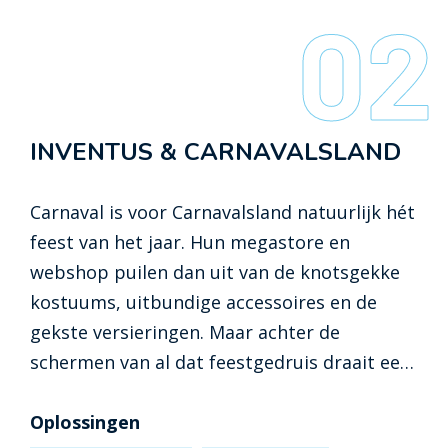
02
vertellen wij graag hoe wij dat hebben
gedaan.
INVENTUS & CARNAVALSLAND
Carnaval is voor Carnavalsland natuurlijk hét
feest van het jaar. Hun megastore en
webshop puilen dan uit van de knotsgekke
kostuums, uitbundige accessoires en de
gekste versieringen. Maar achter de
schermen van al dat feestgedruis draait een
goed geoliede machine om iedereen op tijd
in de perfecte outit te krijgen. Inventus
Oplossingen