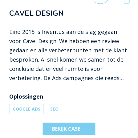
CAVEL DESIGN
Eind 2015 is Inventus aan de slag gegaan
voor Cavel Design. We hebben een review
gedaan en alle verbeterpunten met de klant
besproken. Al snel komen we samen tot de
conclusie dat er veel ruimte is voor
verbetering. De Ads campagnes die reeds
opgebouwd zijn, gaan op de schop en er
wordt Google Analytics geïmplementeerd.
Oplossingen
GOOGLE ADS
SEO
BEKIJK CASE