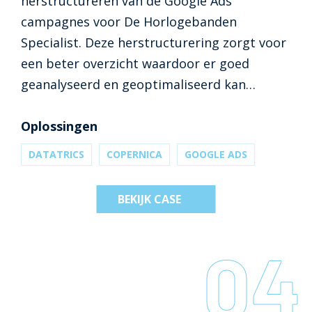
herstructureren van de Google Ads
campagnes voor De Horlogebanden
Specialist. Deze herstructurering zorgt voor
een beter overzicht waardoor er goed
geanalyseerd en geoptimaliseerd kan
worden. Naast deze herstructurering is alle
Ads data geanalyseerd en zijn op basis
Oplossingen
hiervan aanpassingen gedaan.
DATATRICS
COPERNICA
GOOGLE ADS
BEKIJK CASE
04