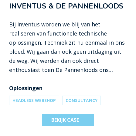
INVENTUS & DE PANNENLOODS
Bij Inventus worden we blij van het
realiseren van functionele technische
oplossingen. Techniek zit nu eenmaal in ons
bloed. Wij gaan dan ook geen uitdaging uit
de weg. Wij werden dan ook direct
enthousiast toen De Pannenloods ons
benaderde met de vraag of wij voor hen een
nieuwe webshop wilden bouwen. Een
Oplossingen
webshop die staat als een huis en de allure
HEADLESS WEBSHOP
CONSULTANCY
heeft van een online bouwmarkt. Wij
creëerden een online shop die volledig
BEKIJK CASE
voldeed aan de eisen van De Pannenloods en
alle verwachtingen overtrof. In deze case