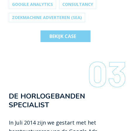
helpt Carnavalsland al meer dan acht jaar
GOOGLE ANALYTICS
CONSULTANCY
om hun digitale carnavalswagen op te
ZOEKMACHINE ADVERTEREN (SEA)
tuigen en soepel te laten rijden.
BEKIJK CASE
03
DE HORLOGEBANDEN
SPECIALIST
In Juli 2014 zijn we gestart met het