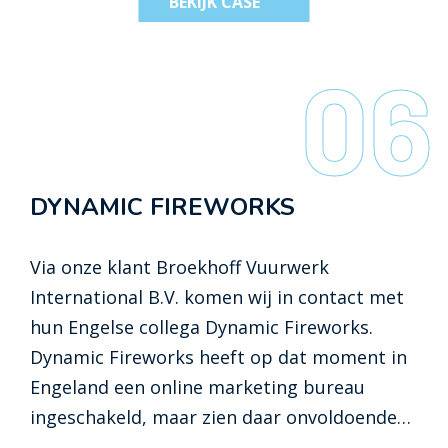
BEKIJK CASE
gerund door franchisenemers. De winkels
van Zuivelhoeve zijn alom vertegenwoordigd
06
in de binnensteden, maar in de online
winkelstraat was het nog onzichtbaar. En
daar moest verandering in komen.
Zuivelhoeve vroeg Inventus om een webshop
DYNAMIC FIREWORKS
te creëren die naadloos aansloot op hun
nieuwe website.
Via onze klant Broekhoff Vuurwerk
International B.V. komen wij in contact met
hun Engelse collega Dynamic Fireworks.
Dynamic Fireworks heeft op dat moment in
Engeland een online marketing bureau
ingeschakeld, maar zien daar onvoldoende
rendement van. In februari 2013 krijgen wij