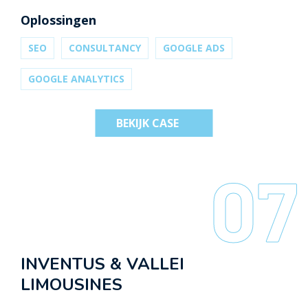
de opdracht om de online marketing over te
Oplossingen
nemen wat leidt tot mooie resultaten.
SEO
CONSULTANCY
GOOGLE ADS
GOOGLE ANALYTICS
BEKIJK CASE
07
INVENTUS & VALLEI
LIMOUSINES