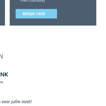
merchandise)
BEKIJK CASE
INK
om
voor jullie inzet!